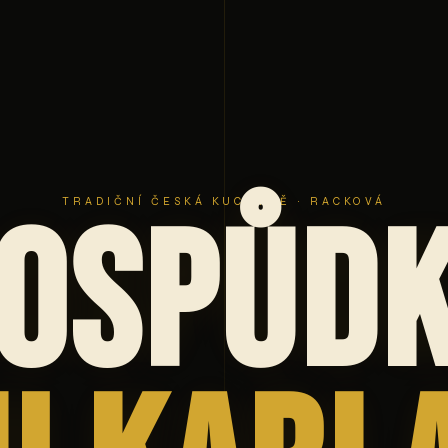
TRADIČNÍ ČESKÁ KUCHYNĚ · RACKOVÁ
ospůd