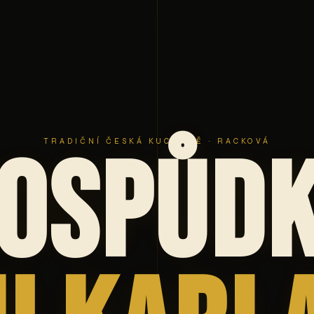
TRADIČNÍ ČESKÁ KUCHYNĚ · RACKOVÁ
ospůd