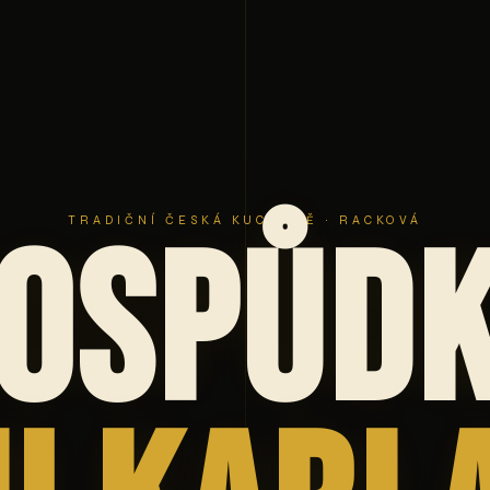
TRADIČNÍ ČESKÁ KUCHYNĚ · RACKOVÁ
ospůd